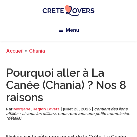
Skip
Skip
Skip
to
to
to
main
primary
footer
Crete
content
sidebar
Lovers
Menu
Accueil
»
Chania
Pourquoi aller à La
Canée (Chania) ? Nos 8
raisons
Par
Morgane
,
Region Lovers
|
juillet 23, 2025
|
contient des liens
affiliés - si vous les utilisez, nous recevons une petite commission
(
détails
)
Nichée sur la côte nord-ouest de la Crète, La Canée