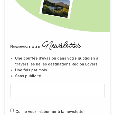
Newsletter
Recevez notre
Une bouffée d’évasion dans votre quotidien à
travers les belles destinations Region Lovers!
Une fois par mois
Sans publicité
E
-
m
a
i
R
Oui, je veux m’abonner à la newsletter