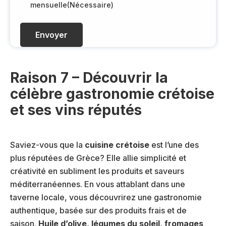
l
G
mensuelle
(Nécessaire)
(
P
N
D
é
(
c
N
e
é
s
c
Raison 7 – Découvrir la
s
e
célèbre gastronomie crétoise
a
s
et ses vins réputés
i
s
r
a
e
i
)
r
Saviez-vous que la
cuisine crétoise
est l’une des
e
plus réputées de Grèce? Elle allie simplicité et
)
créativité en subliment les produits et saveurs
méditerranéennes. En vous attablant dans une
taverne locale, vous découvrirez une gastronomie
authentique, basée sur des produits frais et de
saison.
Huile d’olive, légumes du soleil, fromages